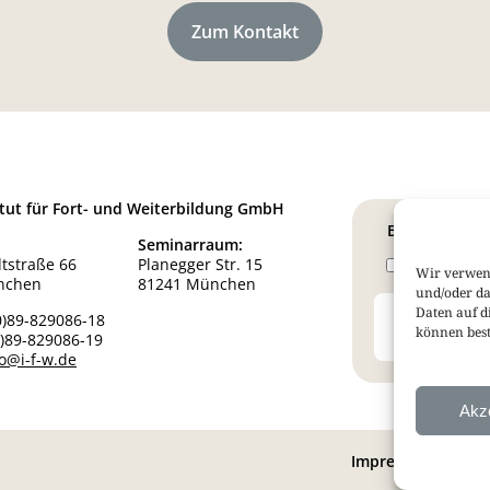
Zum Kontakt
titut für Fort- und Weiterbildung GmbH
Bleiben Sie i
Seminarraum:
tstraße 66
Planegger Str. 15
Therapie Ne
Wir verwen
nchen
81241 München
und/oder da
Daten auf d
0)89-829086-18
können best
0)89-829086-19
fo@i-f-w.de
Akz
Impressum
Date