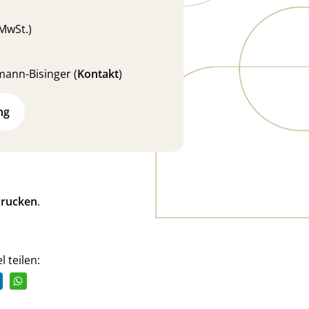
 MwSt.)
fmann-Bisinger (
Kontakt
)
ng
rucken
.
l teilen: