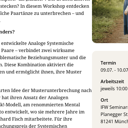
tstecken? In diesem Workshop entdecken
solche Paartänze zu unterbrechen – und
.
nders?
r entwickelte Analoge Systemische
r Paare – verbindet zwei wirksame
roblematische Beziehungsmuster und die
Termin
n. Diese Kombination aktiviert die
09.07. - 10.0
en und ermöglicht ihnen, ihre Muster
Arbeitszeit
jeweils 10:0
hrten Idee der Musterunterbrechung nach
 hat ihren Ansatz der Analogen
Ort
sk!-Modell, am renommierten Mental
IFW Semina
lto entwickelt, wo sie mehrere Jahre im
Planegger St
ard Fisch mitarbeitete. Für ihre
81241 Münc
rschungspreis der Systemischen