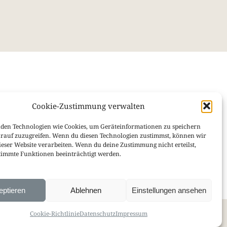
Cookie-Zustimmung verwalten
nformiert mit unseren Newslettern:
wsletter
Coaching Newsletter
den Technologien wie Cookies, um Geräteinformationen zu speichern
rauf zuzugreifen. Wenn du diesen Technologien zustimmst, können wir
ieser Website verarbeiten. Wenn du deine Zustimmung nicht erteilst,
immte Funktionen beeinträchtigt werden.
eptieren
Ablehnen
Einstellungen ansehen
nschutz
AGB
Cookie-Richtlinie (EU)
Cookie-Richtlinie
Datenschutz
Impressum