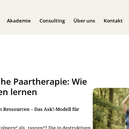
Akademie
Consulting
Über uns
Kontakt
he Paartherapie: Wie
en lernen
 Ressourcen – Das Ask!-Modell für
tolpern“ als „tanzen“? Die in destruktiven