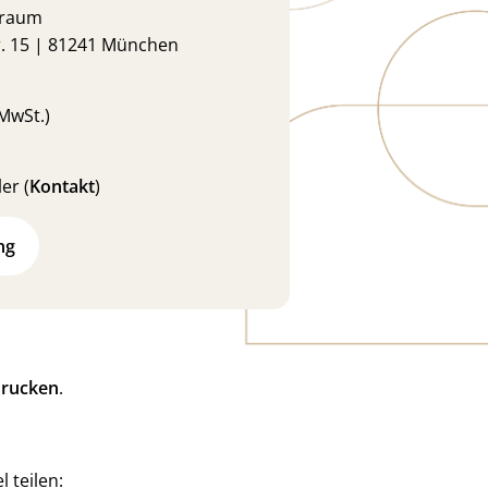
rraum
r. 15 | 81241 München
 MwSt.)
er (
Kontakt
)
ng
rucken
.
l teilen: