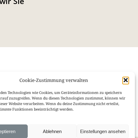
wir Sie
Cookie-Zustimmung verwalten
nformiert mit unseren Newslettern:
wsletter
Coaching Newsletter
den Technologien wie Cookies, um Geräteinformationen zu speichern
rauf zuzugreifen. Wenn du diesen Technologien zustimmst, können wir
ieser Website verarbeiten. Wenn du deine Zustimmung nicht erteilst,
immte Funktionen beeinträchtigt werden.
eptieren
Ablehnen
Einstellungen ansehen