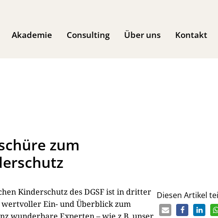
Akademie
Consulting
Über uns
Kontakt
oschüre zum
derschutz
en Kinderschutz des DGSF ist in dritter
Diesen Artikel tei
n wertvoller Ein- und Überblick zum
anz wunderbare Experten – wie z.B. unser