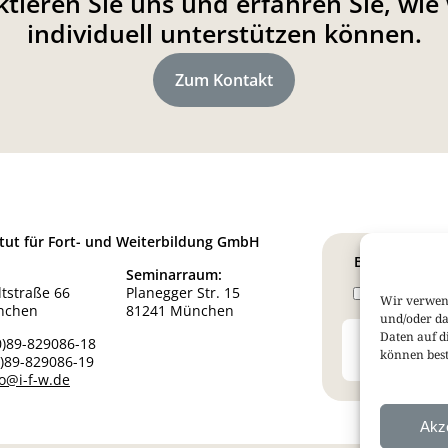
tieren Sie uns und erfahren Sie, wie 
individuell unterstützen können.
Zum Kontakt
titut für Fort- und Weiterbildung GmbH
Bleiben Sie i
Seminarraum:
tstraße 66
Planegger Str. 15
Therapie Ne
Wir verwen
nchen
81241 München
und/oder da
Daten auf d
0)89-829086-18
können best
0)89-829086-19
fo@i-f-w.de
Akz