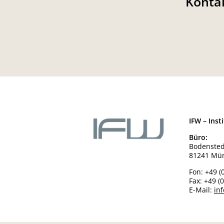
Kontak
IFW – Ins
Büro:
Bodensted
81241 Mü
Fon:
+49 (
Fax:
+49 (
E-Mail:
in