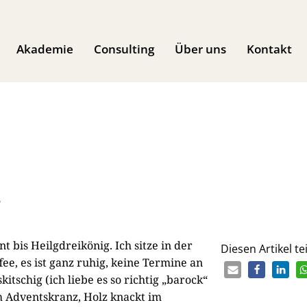
Akademie
Consulting
Über uns
Kontakt
r
nt bis Heilgdreikönig. Ich sitze in der
Diesen Artikel tei
ee, es ist ganz ruhig, keine Termine an
tschig (ich liebe es so richtig „barock“
 Adventskranz, Holz knackt im